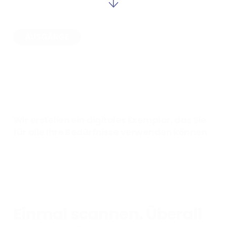
AUSGÄNGE
Texturen für Architekten und Designer
Digitales Fotoshooting (Visualisierung und
Animation)
VR, AR, KI-Tools und Online-Konfiguratoren
Wir erstellen ein digitales Exemplar, das Sie
für alle Ihre Bedürfnisse verwenden können
Einmal scannen. Überall