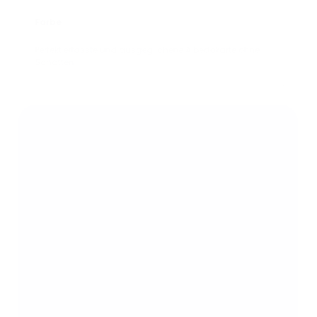
Farbe
Perfekt erfasste und ausgeglichene Albedokarte ohne
Schatten.