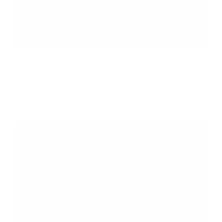
Struktur
Normal- und Höhenkarte für präzise Mikro- und
Makrostruktursimulation.