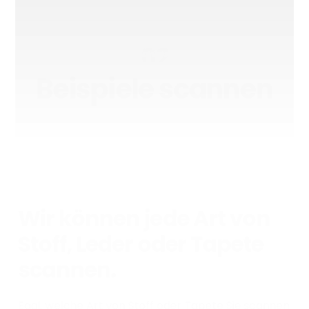
02
Beispiele scannen
Wir können jede Art von
Stoff, Leder oder Tapete
scannen.
Egal, welche Art von Stoff oder Tapete Sie scannen