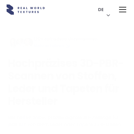
DE
120+ zufriedene Unternehmen
Mehr erfahren
Hochpräzises 3D-PBR-
Scannen von Stoffen,
Leder und Tapeten für
Hersteller
Wir helfen dabei, präzise digitale 3D-Zwillinge für
jede Art von Stoff, Leder oder Tapete zu erstellen.