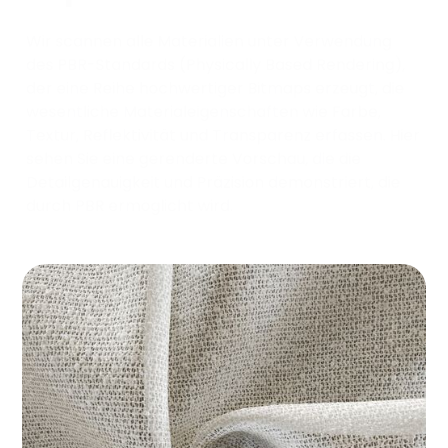
Wir scannen alle Materialien unter Verwendung
des PBR-Standards (Physically Based Rendering),
der eine Reihe hochwertiger Bitmaps erzeugt, die
wesentliche Materialeigenschaften wie Farbe,
Textur, Reflektivität und Transparenz erfassen. Hier
sehen Sie eine gerenderte Vorschau, die die
Detailgenauigkeit und Präzision demonstriert, die
durch PBR ermöglicht wird.