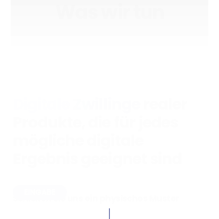
Was wir tun
Digitale Zwillinge
realer
Produkte, die für jedes
mögliche digitale
Ergebnis geeignet sind
EINGABE
Schicken Sie uns ein physisches Muster