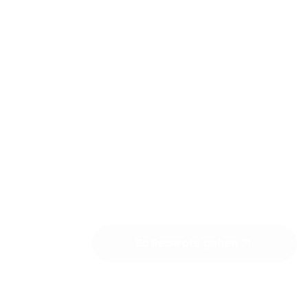
Kopien Ihrer 
einem weltwe
Publikum auf
Reawote.com
Verfügung.
Zu Reawote gehen