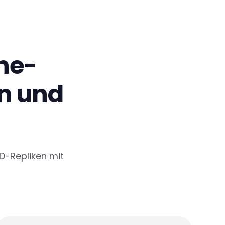
ne-
en und
3D-Repliken mit