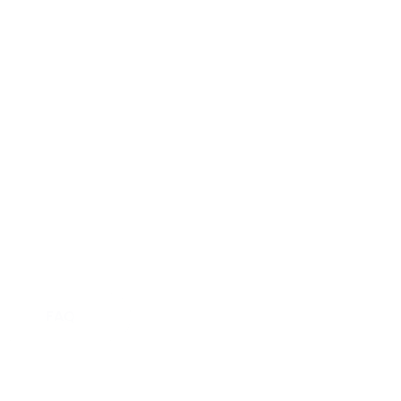
Produkte
iten
 zur
FAQ